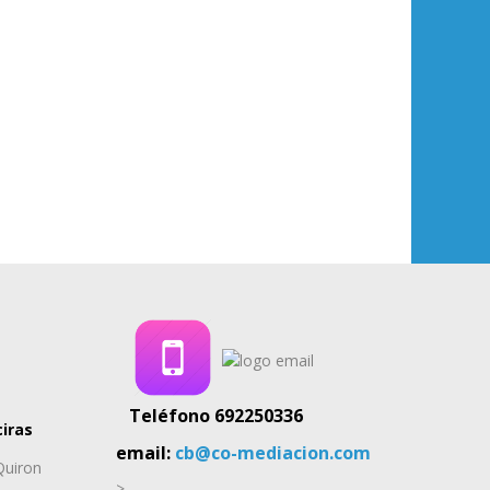
Teléfono 692250336
ciras
email:
cb@co-mediacion.com
 Quiron
>